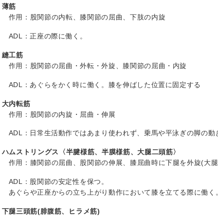
薄筋
作用：股関節の内転、膝関節の屈曲、下肢の内旋
ADL：正座の際に働く。
縫工筋
作用：股関節の屈曲・外転・外旋、膝関節の屈曲・内旋
ADL：あぐらをかく時に働く。膝を伸ばした位置に固定する
大内転筋
作用：股関節の内旋・屈曲・伸展
ADL：日常生活動作ではあまり使われず、乗馬や平泳ぎの脚の動
ハムストリングス〈半腱様筋、半膜様筋、大腿二頭筋〉
作用：膝関節の屈曲、股関節の伸展、膝屈曲時に下腿を外旋(大腿二
ADL：股関節の安定性を保つ。
あぐらや正座からの立ち上がり動作において膝を立てる際に働く
下腿三頭筋(腓腹筋、ヒラメ筋)