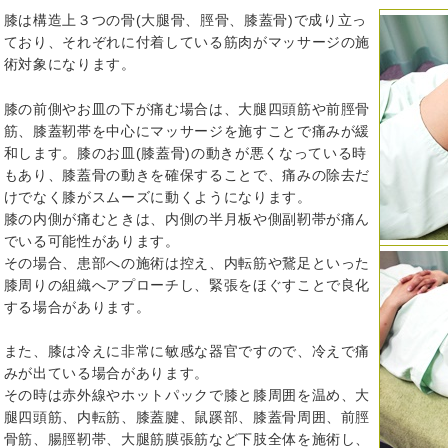
膝は構造上３つの骨(大腿骨、脛骨、膝蓋骨)で成り立っ
ており、それぞれに付着している筋肉がマッサージの施
術対象になります。
膝の前側やお皿の下が痛む場合は、大腿四頭筋や前脛骨
筋、膝蓋靭帯を中心にマッサージを施すことで痛みが緩
和します。膝のお皿(膝蓋骨)の動きが悪くなっている時
もあり、膝蓋骨の動きを確保することで、痛みの除去だ
けでなく膝がスムーズに動くようになります。
膝の内側が痛むときは、内側の半月板や側副靭帯が痛ん
でいる可能性があります。
その場合、患部への施術は控え、内転筋や鵞足といった
膝周りの組織へアプローチし、緊張をほぐすことで良化
する場合があります。
また、膝は冷えに非常に敏感な器官ですので、冷えで痛
みが出ている場合があります。
その時は赤外線やホットパックで膝と膝周囲を温め、大
腿四頭筋、内転筋、膝蓋腱、鼠蹊部、膝蓋骨周囲、前脛
骨筋、腸脛靭帯、大腿筋膜張筋など下肢全体を施術し、