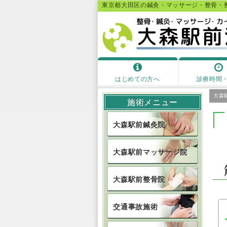
東京都大田区の鍼灸・マッサージ・整骨・整
はじめての方へ
診療時間
大森
施術メニュー
大森駅前
鍼灸院
大森駅前
マッサージ院
大森駅前
整骨院
交通事故
施術