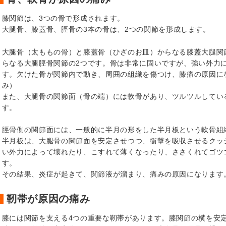
膝関節は、3つの骨で形成されます。
大腿骨、膝蓋骨、脛骨の3本の骨は、2つの関節を形成します。
大腿骨（太ももの骨）と膝蓋骨（ひざのお皿）からなる膝蓋大腿関
らなる大腿脛骨関節の2つです。骨は非常に固いですが、強い外力
す。欠けた骨が関節内で動き、周囲の組織を傷つけ、膝痛の原因に
み）
また、大腿骨の関節面（骨の端）には軟骨があり、ツルツルしてい
す。
脛骨側の関節面には、一般的に半月の形をした半月板という軟骨組
半月板は、大腿骨の関節面を安定させつつ、衝撃を吸収させるクッ
い外力によって壊れたり、こすれて薄くなったり、ささくれてゴツ
す。
その結果、炎症が起きて、関節液が溜まり、痛みの原因になります
靭帯が原因の痛み
膝には関節を支える4つの重要な靭帯があります。膝関節の横を安