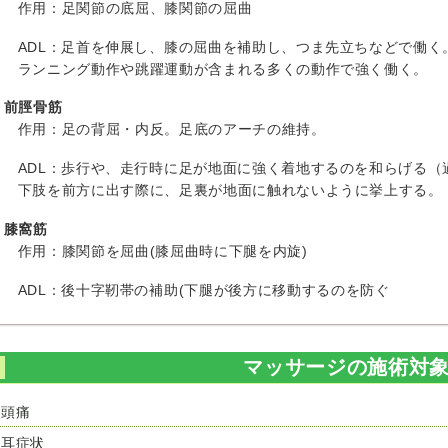
作用：足関節の底屈、膝関節の屈曲
ADL：足首を伸展し、膝の屈曲を補助し、つま先立ちなどで働く
ランニング動作や跳躍運動が含まれる多くの動作で強く働く。
前脛骨筋
作用：足の背屈・内反。足底のアーチの維持。
ADL：歩行や、走行時に足が地面に強く着地するのを和らげる（
下肢を前方に出す際に、足裏が地面に触れないように挙上する。
膝窩筋
作用：膝関節を屈曲(膝屈曲時に下腿を内旋)
ADL：後十字靭帯の補助(下腿が後方に移動するのを防ぐ
マッサージの施術対
頭痛
耳症状