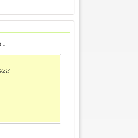
す。
病など