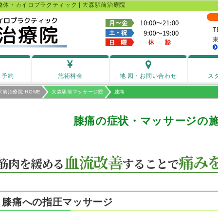
体・カイロプラクティック | 大森駅前治療院
T
・予約
施術料金
地 図
・お問い合わせ
ス
駅前治療院 HOME
大森駅前マッサージ院
膝痛
膝痛の症状・マッサージの
血流改善
痛み
筋肉を緩める
することで
膝痛への指圧マッサージ