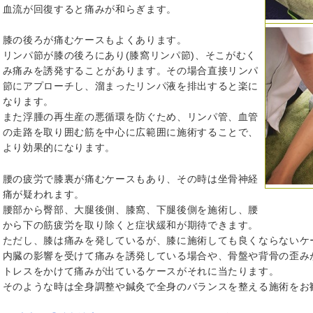
血流が回復すると痛みが和らぎます。
膝の後ろが痛むケースもよくあります。
リンパ節が膝の後ろにあり(膝窩リンパ節)、そこがむく
み痛みを誘発することがあります。その場合直接リンパ
節にアプローチし、溜まったリンパ液を排出すると楽に
なります。
また浮腫の再生産の悪循環を防ぐため、リンパ管、血管
の走路を取り囲む筋を中心に広範囲に施術することで、
より効果的になります。
腰の疲労で膝裏が痛むケースもあり、その時は坐骨神経
痛が疑われます。
腰部から臀部、大腿後側、膝窩、下腿後側を施術し、腰
から下の筋疲労を取り除くと症状緩和が期待できます。
ただし、膝は痛みを発しているが、膝に施術しても良くならないケ
内臓の影響を受けて痛みを誘発している場合や、骨盤や背骨の歪み
トレスをかけて痛みが出ているケースがそれに当たります。
そのような時は全身調整や鍼灸で全身のバランスを整える施術をお