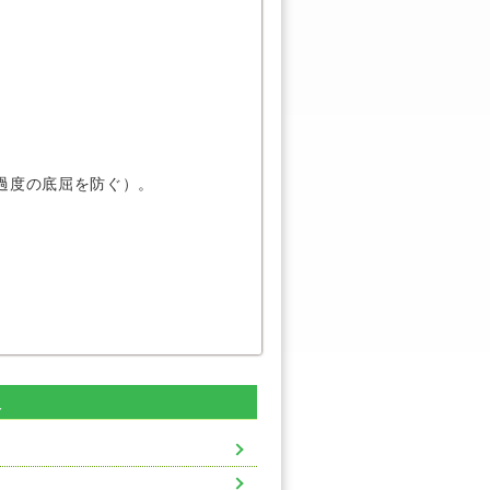
。
過度の底屈を防ぐ）。
象