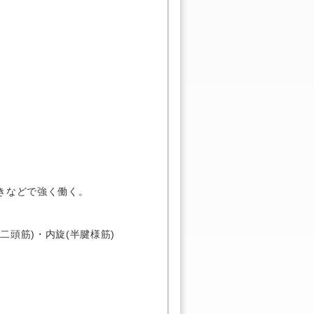
きなどで強く働く。
頭筋)・内旋(半腱様筋)
。