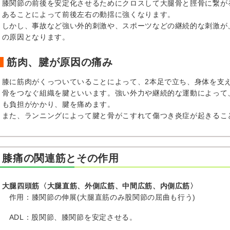
膝関節の前後を安定化させるためにクロスして大腿骨と脛骨に繋が
あることによって前後左右の動揺に強くなります。
しかし、事故など強い外的刺激や、スポーツなどの継続的な刺激が
の原因となります。
筋肉、腱が原因の痛み
膝に筋肉がくっついていることによって、2本足で立ち、身体を支
骨をつなぐ組織を腱といいます。強い外力や継続的な運動によって
も負担がかかり、腱を痛めます。
また、ランニングによって腱と骨がこすれて傷つき炎症が起きるこ
膝痛の関連筋とその作用
大腿四頭筋〈大腿直筋、外側広筋、中間広筋、内側広筋〉
作用：膝関節の伸展(大腿直筋のみ股関節の屈曲も行う)
ADL：股関節、膝関節を安定させる。