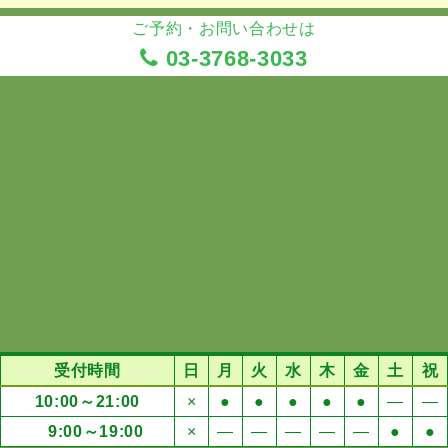
ご予約・お問い合わせは
03-3768-3033
受付時間
日
月
火
水
木
金
土
祝
10:00～21:00
×
●
●
●
●
●
―
―
9:00～19:00
×
―
―
―
―
―
●
●