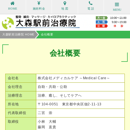
HOME
施術料金
地 図
電 話
MENU
大森駅前治療院 HOME
会社概要
会社概要
会社名
株式会社メディカルケア ～Medical Care～
会社理念
自助・共助・公助
治療理念
治療、癒し、そしてケアへ
所在地
〒104-0051 東京都中央区佃2-11-13
代表取締役
二宮 崇
取締役
小林 大輔
藤岡 直貴